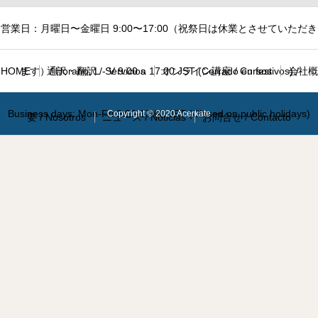
営業日：月曜日〜金曜日 9:00〜17:00（祝祭日は休業とさせていただき
HOME
ます）/ Horario: L - V 9:00 a 17:00 JST (Cerrado en festivos) /
通訳・翻訳 / Servicios
オンライン講座 / Cursos
会社概
Business days: Mon-Fri 9:00-17:00 JST (Closed on public holidays)
Copyright © 2020 Acerkate
要 / Nosotros
ニュース / Noticias
お問合せ / Contacto