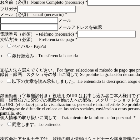
お名前（必須）Nombre Completo (necesario)
*
フリガナ
メール（必須）- email (necesario)
*
メール
メールアドレスを確認
電話番号（必須） - teléfono (necesario)
*
支払方法（必須） - Preferencia de pago
*
ペイパル - PayPal
銀行振込み - Transferencia bancaria
支払方法を選んでください。Por favor, seleccione el método de pago que pref
録音・録画、スクショ等の禁止に関して Se prohibe la grabación de sonido, capt
以下の文章を読み承知しました。He entendido la descripción abajo esc
録画動画（字幕翻訳付き）視聴用のURLはお申し込み者ご本人様用で
画・録音並びにSNSでの拡散や他の人への配布、スクリーンショット
La URL (el enlace) para la visualización es personal e intransferible. Se prohíb
Absténgase de difundir el enlace en las redes sociales, enviárselo a otras person
pantalla, etc.
個人情報の取り扱いに関して - Tratamiento de la información personal.
*
同意します。Lo entiendo.
株式会社アセルカテでは、皆様の個人情報はウェビナーや講座管理のた