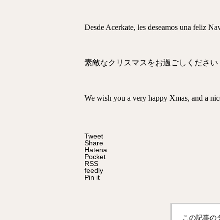
Desde Acerkate, les deseamos una feliz Navi
素敵なクリスマスをお過ごしください
We wish you a very happy Xmas, and a nice
Tweet
Share
Hatena
Pocket
RSS
feedly
Pin it
この記事の