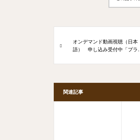
オンデマンド動画視聴（日本
語） 申し込み受付中「プラ
美術館との出会い ースペイ
語がつなぐ美の世界ー」Solicit
Video bajo demanda(Solo en
japonés)
関連記事