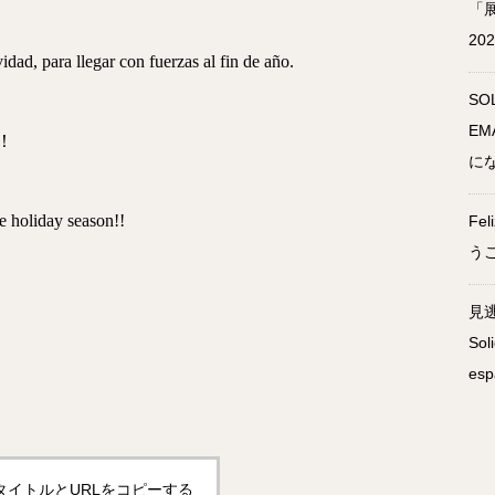
「
20
dad, para llegar con fuerzas al fin de año.
SO
EM
！
に
 holiday season!!
Fe
う
見
Sol
esp
タイトルとURLをコピーする