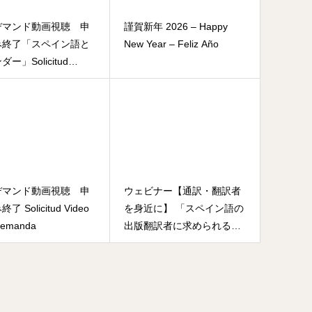
デマンド動画視聴 申
謹賀新年 2026 – Happy
み終了「スペイン語と
New Year – Feliz Año
ー」Solicitud
 bajo demanda
デマンド動画視聴 申
ウェビナー【通訳・翻訳者
了 Solicitud Video
を身近に】 「スペイン語の
demanda
出版翻訳者に求められるも
のとは」