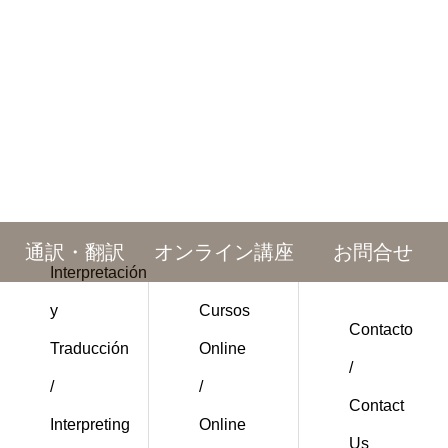
通訳・翻訳
オンライン講座
お問合せ
Interpretación
y
Cursos
Contacto
Traducción
Online
/
/
/
Contact
Interpreting
Online
Us