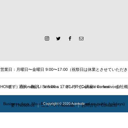
営業日：月曜日〜金曜日 9:00〜17:00（祝祭日は休業とさせていただき
HOME
ます）/ Horario: L - V 9:00 a 17:00 JST (Cerrado en festivos) /
通訳・翻訳 / Servicios
オンライン講座 / Cursos
会社概
Business days: Mon-Fri 9:00-17:00 JST (Closed on public holidays)
Copyright © 2020 Acerkate
要 / Nosotros
ニュース / Noticias
お問合せ / Contacto