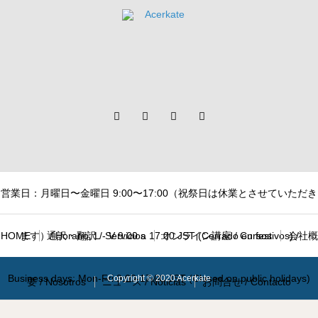
営業日：月曜日〜金曜日 9:00〜17:00（祝祭日は休業とさせていただき
HOME
ます）/ Horario: L - V 9:00 a 17:00 JST (Cerrado en festivos) /
通訳・翻訳 / Servicios
オンライン講座 / Cursos
会社概
Business days: Mon-Fri 9:00-17:00 JST (Closed on public holidays)
Copyright © 2020 Acerkate
要 / Nosotros
ニュース / Noticias
お問合せ / Contacto