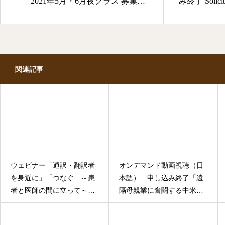
2021年5月・6月夜クラス 募集
み終了 Solicitu
【講師：長浜奈津子先生】
demanda
関連記事
ウェビナー「通訳・翻訳者
オンデマンド動画視聴（日
を身近に」「つなぐ ～患
本語） 申し込み終了「遠
者と医師の間に立って～」
隔母親業に奮闘する中米移
“Ser el puente entre
住女性たち」Solicitud
pacientes y médicos”
Video bajo demanda(Solo