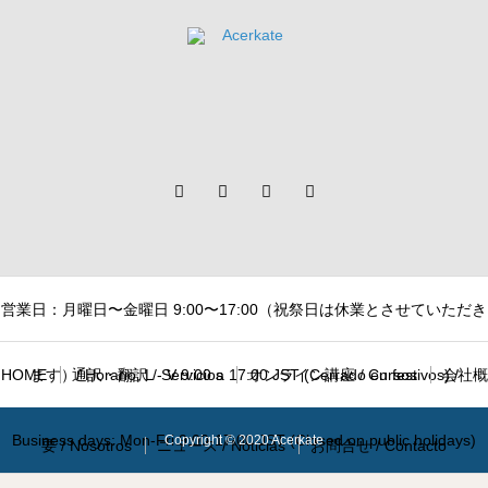
営業日：月曜日〜金曜日 9:00〜17:00（祝祭日は休業とさせていただき
HOME
ます）/ Horario: L - V 9:00 a 17:00 JST (Cerrado en festivos) /
通訳・翻訳 / Servicios
オンライン講座 / Cursos
会社概
Business days: Mon-Fri 9:00-17:00 JST (Closed on public holidays)
Copyright © 2020 Acerkate
要 / Nosotros
ニュース / Noticias
お問合せ / Contacto