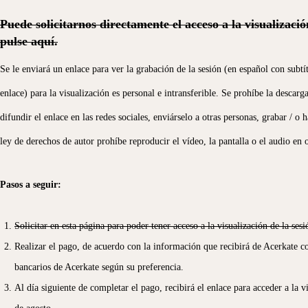
Puede solicitarnos directamente el
acceso a la visualizac
pulse
aquí.
Se le enviará un enlace para ver la grabación de la sesión (en español con subt
enlace) para la visualización es personal e intransferible. Se prohíbe la descar
difundir el enlace en las redes sociales, enviárselo a otras personas, grabar / o 
ley de derechos de autor prohíbe reproducir el vídeo, la pantalla o el audio en o
Pasos a seguir:
Solicitar en esta página para poder tener acceso a la visualización de la sesi
Realizar el pago, de acuerdo con la información que recibirá de Acerkate c
bancarios de Acerkate según su preferencia.
Al día siguiente de completar el pago, recibirá el enlace para acceder a la v