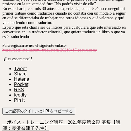
profesor en la universidad fue: “No podrás vivir de ello”.
En esta charla, con mis 30 años de experiencia, contaré cómo conseguí mi
primer trabajo como traductora cuando no contaba con un modelo a seguir,
en qué se diferenciaba de trabajar con otros idiomas y qué valoraba y qué
vine haciendo como traductora.
Espero que esta charla sea de interés para cualquiera que esté interesado en
convertirse en un traductor editorial, que quiera traducir un libro o que ya
esté traduciendo.
Para registrarse use el siguiente enlace:
https://acerkate-kazumi-traductora-20210417.peatix.com/
¡¡Les esperamos!!
Tweet
Share
Hatena
Pocket
RSS
feedly
Pin it
この記事のタイトルとURLをコピーする
「ボイス・トレーニング講座」2021年度第２期 募集【講
師：長浜奈津子先生】