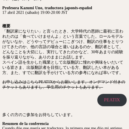
Profesora Kazumi Uno, traductora japonés-español
17 abril 2021 (sábado) 19:00-20:00 JST
概要
「翻訳家になりたい」と言ったとき、大学時代の恩師に最初に言わ
れたのは「食べていけませんよ」という言葉でした。ロールモデル
がないなか、どうやってデビューにこぎつけ、翻訳の仕事をとりつ
けてきたのか、他の言語の場合と違いはあるのか、翻訳者として、
どんなことを大切にし、実行してきたのかなど、30年あまりの経験
を振り返りながら、ありのままにお話します。
スペイン語を生かした職業として出版翻訳に憧れや興味をいだいて
いる皆さま、出版翻訳者を目指している方、翻訳したい本がある
方、また、すでに翻訳を手がけている方の参考になれば幸いです。
お申し込みはこちらPEATIXからお願いします。オンデマンド付きの
チケットもありますし、学生用のチケットもあります。
PEATIX
多くの方のご参加をお待ちしています。
Resumen de la conferencia
Cuando dije que quería ser traductora, lo primero que me dijo mi antiguo