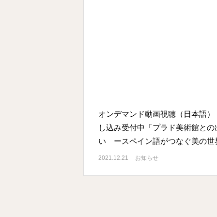
オンデマンド動画視聴（日本語）
し込み受付中「プラド美術館との
い ースペイン語がつなぐ美の世
ー」Solicitud Video bajo
2021.12.21
お知らせ
demanda(Solo en japonés)