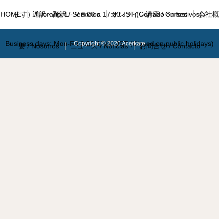
HOME
ます）/ Horario: L - V 9:00 a 17:00 JST (Cerrado en festivos) /
通訳・翻訳 / Servicios
オンライン講座 / Cursos
会社概
Business days: Mon-Fri 9:00-17:00 JST (Closed on public holidays)
Copyright © 2020 Acerkate
要 / Nosotros
ニュース / Noticias
お問合せ / Contacto